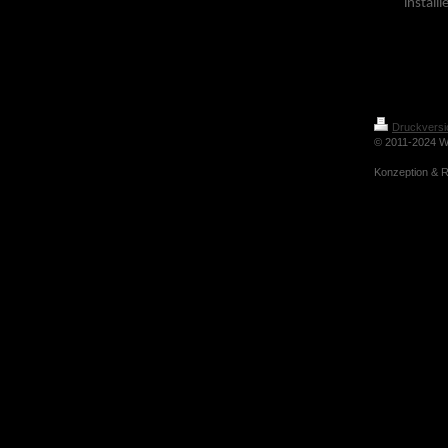
install
Druckversi
© 2011-2024 
Konzeption & R