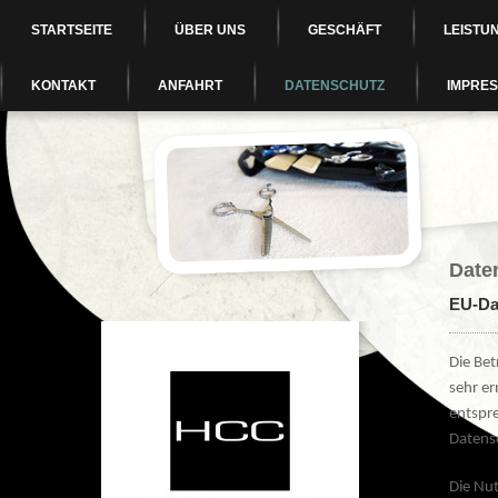
STARTSEITE
ÜBER UNS
GESCHÄFT
LEISTU
KONTAKT
ANFAHRT
DATENSCHUTZ
IMPRE
Date
EU-Da
Die Bet
sehr e
entspre
Datens
Die Nu