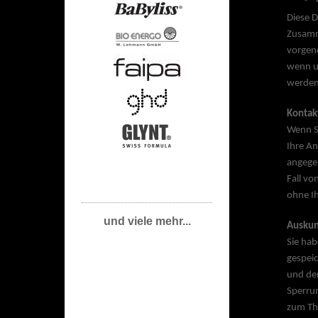
Diese 
Zusamm
vorgeno
wenn u
werden
Kontak
Wenn S
Ihre A
angege
Fall vo
ohne Ih
und viele mehr...
Auskun
Sie hab
gespei
und den
Sperrun
zum Th