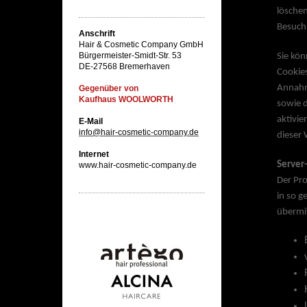
löschen
Besuch
Anschrift
Hair & Cosmetic Company GmbH
Bürgermeister-Smidt-Str. 53
Sie kön
DE-27568 Bremerhaven
Cookies
Annahm
Gegenüber von
Kaufhaus WOOLWORTH
sowie 
aktivie
E-Mail
info@hair-cosmetic-company.de
dieser 
Internet
Server-
www.hair-cosmetic-company.de
Der Pro
in so g
übermit