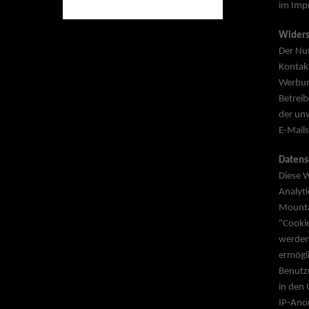
im Imp
Widers
Der Nu
Kontak
Werbun
Betreib
der un
E-Mails
Datens
Diese 
Analyti
Mounta
"Cookie
werden 
ermögli
Benutzu
in den 
IP-Anon