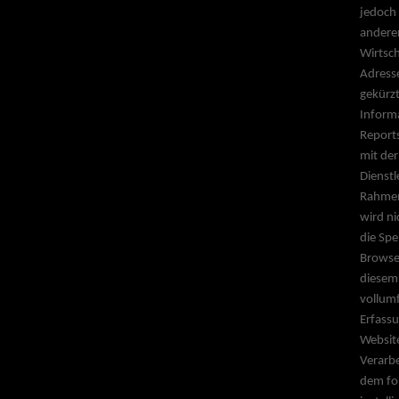
jedoch 
andere
Wirtsch
Adress
gekürzt
Inform
Report
mit de
Dienstl
Rahmen
wird n
die Spe
Browser
diesem 
vollum
Erfassu
Website
Verarbe
dem fo